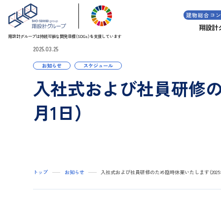
建物総合コ
翔設計
翔設計グループは持続可能な
開発目標（SDGs）を支援しています
2025.03.25
お知らせ
スケジュール
入社式および社員研修のた
月1日）
トップ
お知らせ
入社式および社員研修のため臨時休業いたします（2025年