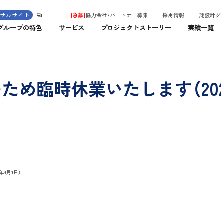
ンサルサイト
[急募]
協力会社・パートナー募集
採用情報
翔設計グ
グループの特色
サービス
プロジェクトストーリー
実績一覧
め臨時休業いたします（202
4月1日）