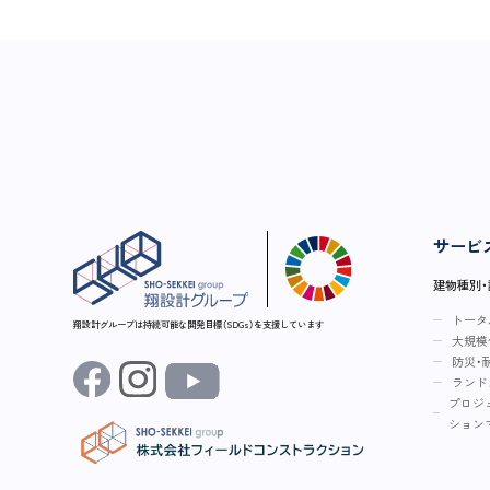
サービ
建物種別
トータ
翔設計グループは持続可能な開発目標（SDGs）を支援しています
大規模
防災・
ランド
プロジ
ション