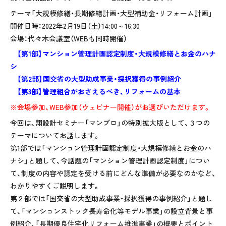
テーマ「大規模修繕・長期修繕計画・大型補助金・リフォーム計画」
開催日時：2022年2月19日（土）14:00～16:30
会場：代々木会議室（WEBも同時開催）
【第1部】マンション管理計画認定制度・大規模修繕とお金のハナ
シ
【第2部】国交省の大型助成事業・採択獲得の事例紹介
【第3部】管理組合がおさえるべき、リフォームの基本
※会場参加、WEB参加（ウェビナー開催）がお選びいただけます。
今回は、翔設計セミナー「マンプロ」の特別拡大版として、３つの
テーマについてお話します。
第1部では「マンション管理計画認定制度・大規模修繕とお金のハ
ナシ」と題して、今話題の「マンション管理計画認定制度」につい
て、制度の内容や認定を受ける前にどんな準備が必要なのかなど、
わかりやすくご説明します。
第２部では「国交省の大型助成事業・採択獲得の事例紹介」と題し
て、「マンションストック長寿命化等モデル事業」の設立背景と事
例紹介、「長期優良住宅化リフォーム推進事業」の概要とポイント