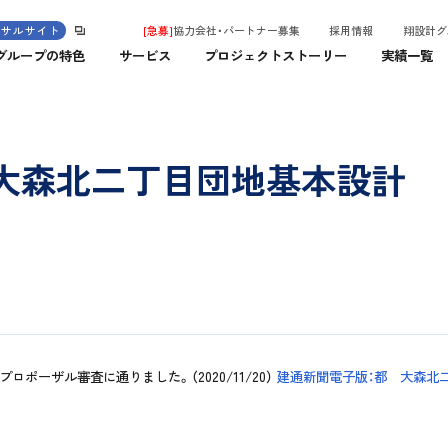
ンサルサイト
[急募]
協力会社・パートナー募集
採用情報
翔設計グ
グループの特色
サービス
プロジェクトストーリー
実績一覧
大森北二丁目団地基本設計
ポーザル審査に通りました。（2020/11/20）
建通新聞電子版：都 大森北