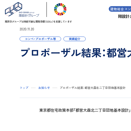
建物総合コ
翔設計
翔設計グループは持続可能な
開発目標（SDGs）を支援しています
2020.11.20
コンペ・プロポーザル等
実績紹介
プロポーザル結果：都営
トップ
お知らせ
プロポーザル結果：都営大森北二丁目団地基本設計
東京都住宅政策本部「都営大森北二丁目団地基本設計」プロ