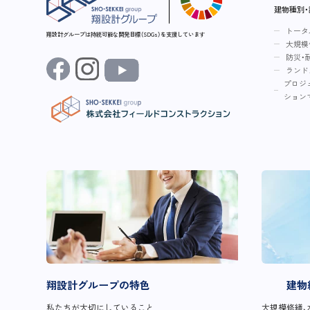
建物種別
トータ
翔設計グループは持続可能な開発目標（SDGs）を支援しています
大規模
防災・
ランド
プロジ
ション
翔設計グループの特色
建物
私たちが大切にしていること
大規模修繕、