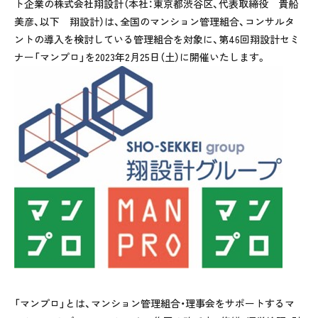
ト企業の株式会社翔設計（本社：東京都渋谷区、代表取締役 貴船
美彦、以下 翔設計）は、全国のマンション管理組合、コンサルタ
ントの導入を検討している管理組合を対象に、第
46
回翔設計セミ
ナー「マンプロ」を
2023
年
2
月
25
日（土）に開催いたします。
「マンプロ」とは、マンション管理組合・理事会をサポートするマ