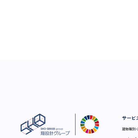
サービ
建物種別