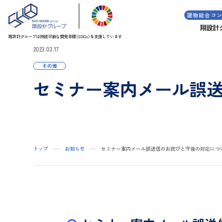
建物総合コ
翔設計
翔設計グループは持続可能な
開発目標（SDGs）を支援しています
2023.03.17
その他
セミナー案内メール誤
トップ
お知らせ
セミナー案内メール誤送信のお詫びと今後の対応につ