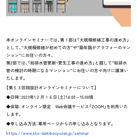
本オンラインセミナーでは、第１部は「大規模修繕工事の進め方」
として、“大規模修繕が初めての方”や“築年数がアラフォーのマン
ション”にお住いの方々、
第
2
部では、「給排水管更新・更生工事の進め方」と題して“給排水
管の検討の時期になるマンション”にお住いの方々向けに講演い
たします。
【第５３回翔設計オンラインセミナーについて】
◆日時：
2023
年
1
２月１６日（土）
14:00
～
15:00
頃
◆会場：オンライン限定
Web
会議サービス「
ZOOM
」を利用いた
します。
◆申し込み方法：専用ページからの申し込みとなります。
https://www.sho-daikibosyuzen.jp/seminar