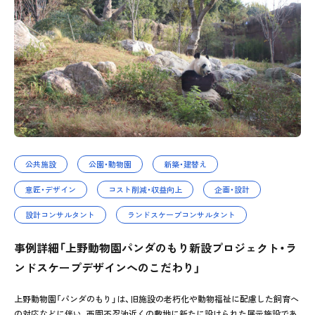
公共施設
公園・動物園
新築・建替え
意匠・デザイン
コスト削減・収益向上
企画・設計
設計コンサルタント
ランドスケープコンサルタント
事例詳細「上野動物園パンダのもり新設プロジェクト・ラ
ンドスケープデザインへのこだわり」
上野動物園「パンダのもり」は、旧施設の老朽化や動物福祉に配慮した飼育へ
の対応などに伴い、西園不忍池近くの敷地に新たに設けられた展示施設であ