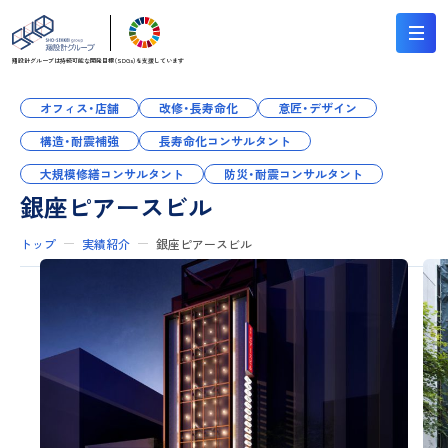
翔設計グループは持続可能な
開発目標（SDGs）を支援しています
オフィス・店舗
改修・長寿命化
意匠・デザイン
構造・耐震補強
長寿命化コンサルタント
大規模修繕コンサルタント
防災・耐震コンサルタント
銀座ピアースビル
トップ
実績紹介
銀座ピアースビル