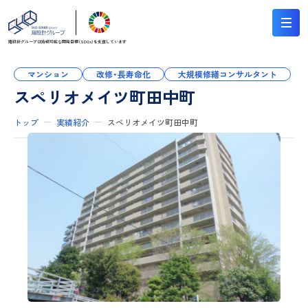
翔設計グループは持続可能な
開発目標（SDGs）を支援しています
マンション
改修・長寿命化
大規模修繕コンサルタント
スペリオメイツ町田中町
トップ
実績紹介
スペリオメイツ町田中町