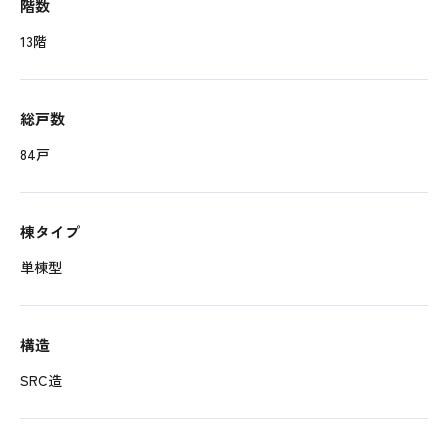
階数
13階
総戸数
84戸
棟タイプ
単棟型
構造
SRC造