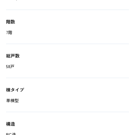
階数
7階
総戸数
58戸
棟タイプ
単棟型
構造
RC造