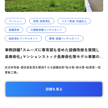
マンション
改修・長寿命化
コスト削減・収益向上
設備改修
大規模修繕コンサルタント
長寿命化コンサルタント
環境・設備コンサルタント
事例詳細「スムーズに専有部も含めた設備改修を実現し
長寿命化」マンションストック長寿命化等モデル事業の
活用も
区分所有者・居住者負担を軽減させる設備改修「給水管・排水管・給湯管一括
更新工事」
詳細を見る