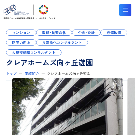
翔設計グループは持続可能な
開発目標（SDGs）を支援しています
マンション
改修・長寿命化
企画・設計
設備改修
防災力向上
長寿命化コンサルタント
大規模修繕コンサルタント
クレアホームズ向ヶ丘遊園
トップ
実績紹介
クレアホームズ向ヶ丘遊園