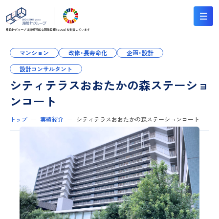
翔設計グループは持続可能な
開発目標（SDGs）を支援しています
マンション
改修・長寿命化
企画・設計
設計コンサルタント
シティテラスおおたかの森ステーショ
ンコート
トップ
実績紹介
シティテラスおおたかの森ステーションコート