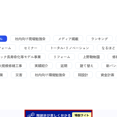
ル
社内向け現場勉強会
メディア掲載
ランキング
フォーム
セミナー
トータル・リノベーション
なるほど
ック長寿命化等モデル事業
リフォーム
上野動物園
修
大規模修繕工事
実績紹介
延期
建て替え
新パン
策
災害
社内向け環境勉強会
翔設計
資金計画