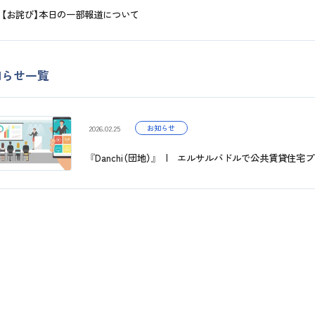
【お詫び】本日の一部報道について
知らせ一覧
お知らせ
2026.02.25
『Danchi（団地）』 | エルサルバドルで公共賃貸住