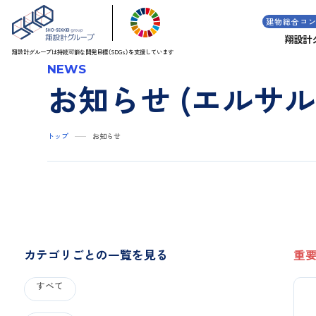
建物総合コ
翔設計
翔設計グループは持続可能な
開発目標（SDGs）を支援しています
NEWS
お知らせ (エルサル
トップ
お知らせ
カテゴリごとの一覧を見る
重
すべて