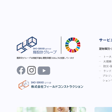
サービ
建物種別
トータ
翔設計グループは持続可能な開発目標（SDGs）を支援しています
大規模
防災・
ランド
プロジ
ション