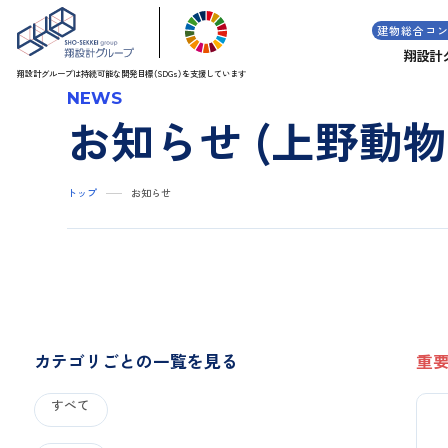
建物総合コ
翔設計
翔設計グループは持続可能な
開発目標（SDGs）を支援しています
NEWS
お知らせ (上野動物
トップ
お知らせ
カテゴリごとの一覧を見る
重
すべて