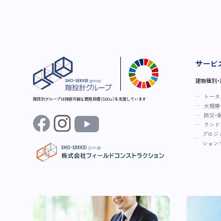
サービ
建物種別
トータ
翔設計グループは持続可能な開発目標（SDGs）を支援しています
大規模
防災・
ランド
プロジ
ション