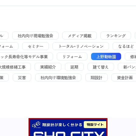
ル
社内向け現場勉強会
メディア掲載
ランキング
フォーム
セミナー
トータル・リノベーション
なるほど
トック長寿命化等モデル事業
リフォーム
上野動物園
修
大規模修繕工事
実績紹介
延期
建て替え
新パン
策
災害
社内向け環境勉強会
翔設計
資金計画