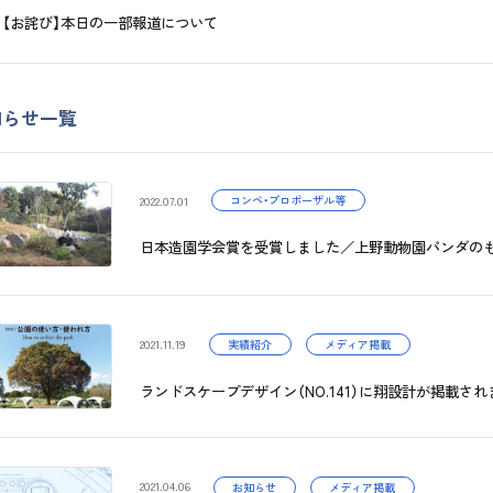
【お詫び】本日の一部報道について
知らせ一覧
コンペ・プロポーザル等
2022.07.01
日本造園学会賞を受賞しました／上野動物園パンダの
2021.11.19
実績紹介
メディア掲載
ランドスケープデザイン（NO.141）に翔設計が掲載さ
2021.04.06
お知らせ
メディア掲載