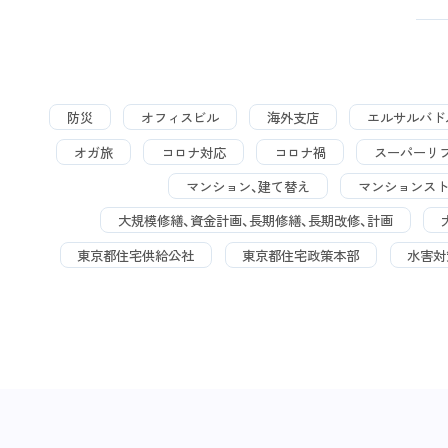
防災
オフィスビル
海外支店
エルサルバド
オガ旅
コロナ対応
コロナ禍
スーパーリ
マンション、建て替え
マンションス
大規模修繕、資金計画、長期修繕、長期改修、計画
東京都住宅供給公社
東京都住宅政策本部
水害対