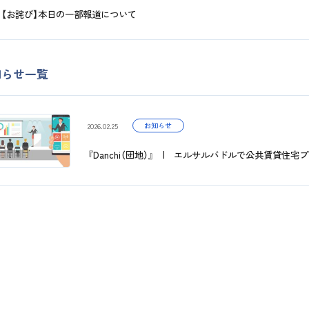
【お詫び】本日の一部報道について
知らせ一覧
お知らせ
2026.02.25
『Danchi（団地）』 | エルサルバドルで公共賃貸住