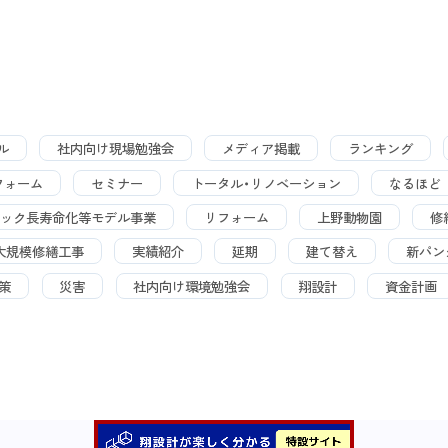
ル
社内向け現場勉強会
メディア掲載
ランキング
フォーム
セミナー
トータル・リノベーション
なるほど
ック長寿命化等モデル事業
リフォーム
上野動物園
修
大規模修繕工事
実績紹介
延期
建て替え
新パン
策
災害
社内向け環境勉強会
翔設計
資金計画