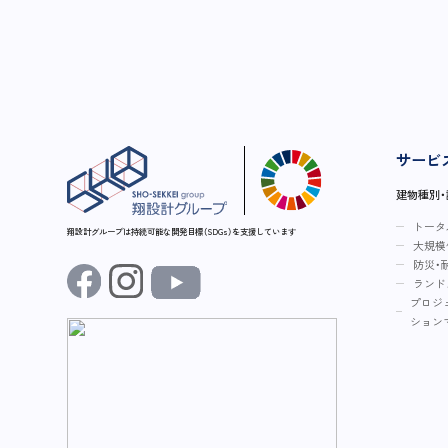
サービ
建物種別
トータ
翔設計グループは持続可能な開発目標（SDGs）を支援しています
大規模
防災・
ランド
プロジ
ション