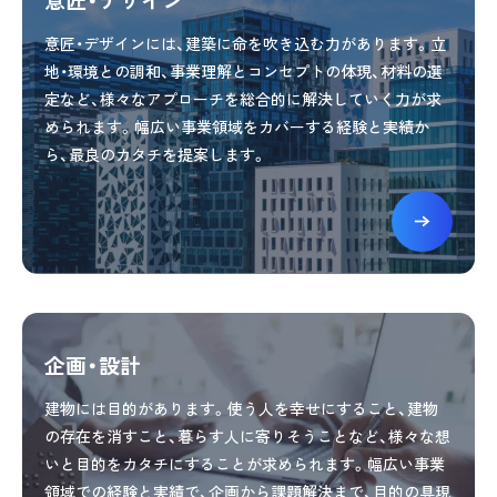
意匠・デザインには、建築に命を吹き込む力があります。立
地・環境との調和、事業理解とコンセプトの体現、材料の選
定など、様々なアプローチを総合的に解決していく力が求
められます。幅広い事業領域をカバーする経験と実績か
ら、最良のカタチを提案します。
企画・設計
建物には目的があります。使う人を幸せにすること、建物
の存在を消すこと、暮らす人に寄りそうことなど、様々な想
いと目的をカタチにすることが求められます。幅広い事業
領域での経験と実績で、企画から課題解決まで、目的の具現