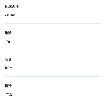
延床面積
7350m²
階数
4階
高さ
15.7m
構造
RC造