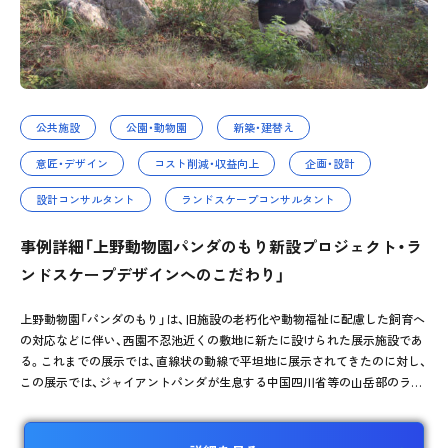
公共施設
公園・動物園
新築・建替え
意匠・デザイン
コスト削減・収益向上
企画・設計
設計コンサルタント
ランドスケープコンサルタント
事例詳細「上野動物園パンダのもり新設プロジェクト・ラ
ンドスケープデザインへのこだわり」
上野動物園「パンダのもり」は、旧施設の老朽化や動物福祉に配慮した飼育へ
の対応などに伴い、西園不忍池近くの敷地に新たに設けられた展示施設であ
る。これまでの展示では、直線状の動線で平坦地に展示されてきたのに対し、
この展示では、ジャイアントパンダが生息する中国四川省等の山岳部のラン
ドスケープを創出し、彼らの生息環境とそこでの行動を誘発する生息環境展
示を実現している。