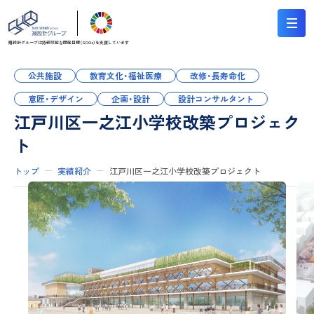
翔設計グループは持続可能な
開発目標（SDGs）を支援しています
公共施設
教育文化・福祉医療
改修・長寿命化
意匠・デザイン
企画・設計
設計コンサルタント
江戸川区一之江小学校改築プロジェク
ト
トップ
実績紹介
江戸川区一之江小学校改築プロジェクト