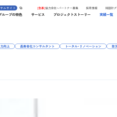
ンサルサイト
[急募]
協力会社・パートナー募集
採用情報
翔設計グ
グループの特色
サービス
プロジェクトストーリー
実績一覧
災力向上
長寿命化コンサルタント
トータル・リノベーション
防