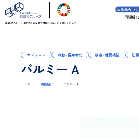
建物総合コ
翔設計
翔設計グループは持続可能な
開発目標（SDGs）を支援しています
マンション
改修・長寿命化
構造・耐震補強
防
バルミー A
トップ
実績紹介
バルミー A