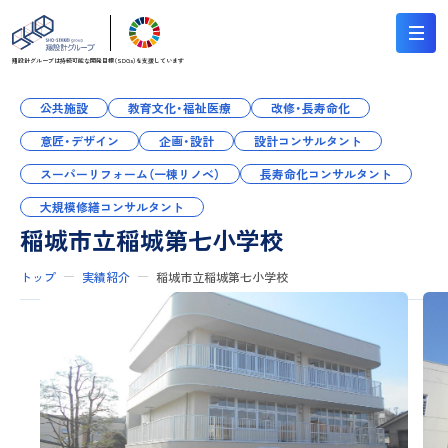
翔設計グループは持続可能な
開発目標（SDGs）を支援しています
公共施設
教育文化・福祉医療
改修・長寿命化
意匠・デザイン
企画・設計
設計コンサルタント
スーパーリフォーム（一棟リノベ）
長寿命化コンサルタント
大規模修繕コンサルタント
稲城市立稲城第七小学校
トップ
実績紹介
稲城市立稲城第七小学校