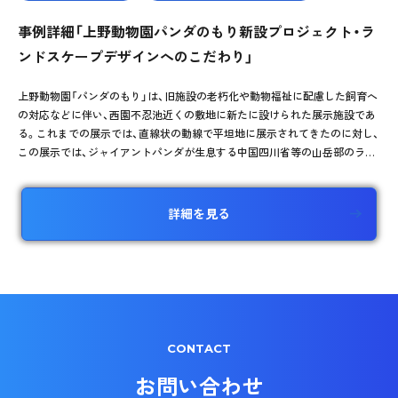
事例詳細「上野動物園パンダのもり新設プロジェクト・ラ
ンドスケープデザインへのこだわり」
上野動物園「パンダのもり」は、旧施設の老朽化や動物福祉に配慮した飼育へ
の対応などに伴い、西園不忍池近くの敷地に新たに設けられた展示施設であ
る。これまでの展示では、直線状の動線で平坦地に展示されてきたのに対し、
この展示では、ジャイアントパンダが生息する中国四川省等の山岳部のラン
ドスケープを創出し、彼らの生息環境とそこでの行動を誘発する生息環境展
示を実現している。
詳細を見る
CONTACT
お問い合わせ