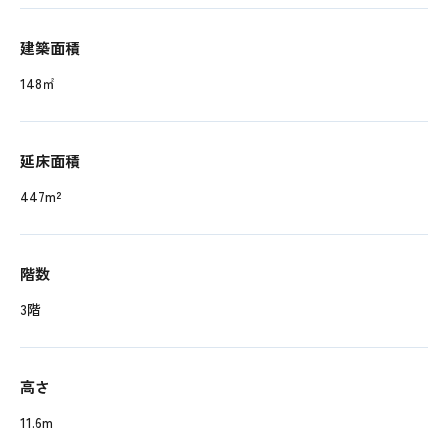
建築面積
148㎡
延床面積
447m²
階数
3階
高さ
11.6m