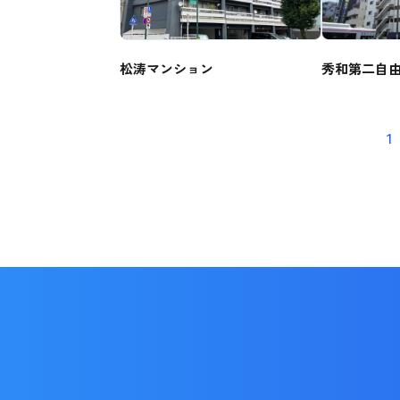
松涛マンション
秀和第二自
1