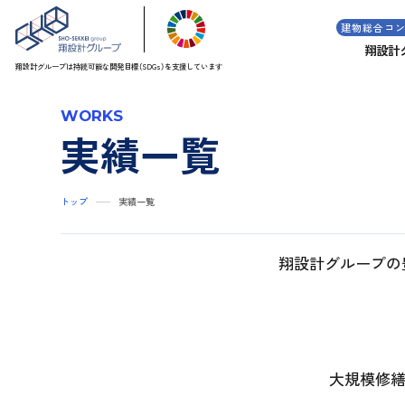
建物総合コ
翔設計
翔設計グループは持続可能な
開発目標（SDGs）を支援しています
WORKS
実績一覧
トップ
実績一覧
翔設計グループの
大規模修繕