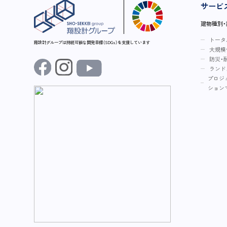
サービ
建物種別
トータ
翔設計グループは持続可能な開発目標（SDGs）を支援しています
大規模
防災・
ランド
プロジ
ション