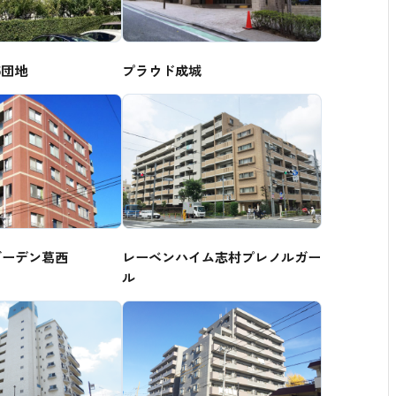
5団地
プラウド成城
ガーデン葛西
レーベンハイム志村プレノルガー
ル