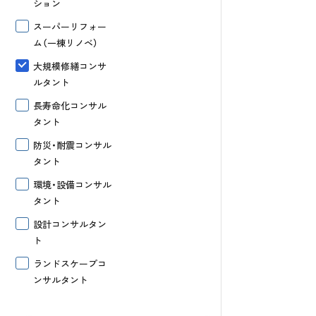
ション
スーパー
リフォー
ム（一棟リノベ）
大規模修繕
コンサ
ルタント
長寿命化
コンサル
タント
防災・耐震
コンサル
タント
環境・設備
コンサル
タント
設計
コンサルタン
ト
ランドスケープ
コ
ンサルタント