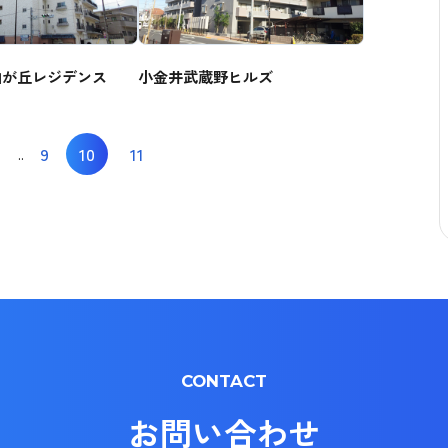
由が丘レジデンス
小金井武蔵野ヒルズ
9
10
11
..
CONTACT
お問い合わせ