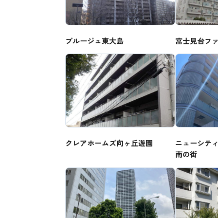
ブルージュ東大島
富士見台フ
クレアホームズ向ヶ丘遊園
ニューシテ
南の街