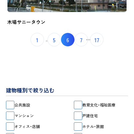
木場サニータウン
1
5
6
7
17
..
建物種別で絞り込む
公共施設
教育文化・福祉医療
マンション
戸建住宅
オフィス・店舗
ホテル・旅館