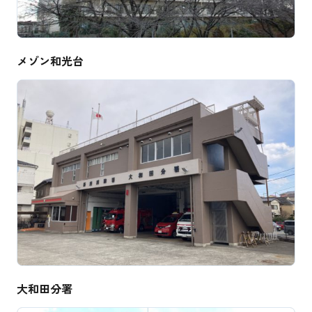
メゾン和光台
大和田分署