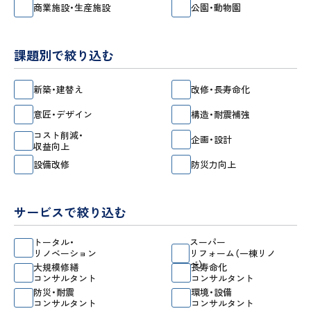
商業施設・生産施設
公園・動物園
課題別で絞り込む
新築・建替え
改修・長寿命化
意匠・デザイン
構造・耐震補強
コスト削減・
企画・設計
収益向上
設備改修
防災力向上
サービスで絞り込む
トータル・
スーパー
リノベーション
リフォーム（一棟リノ
ベ）
大規模修繕
長寿命化
コンサルタント
コンサルタント
防災・耐震
環境・設備
コンサルタント
コンサルタント