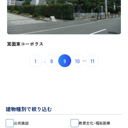
箕面東コーポラス
1
8
9
10
11
..
建物種別で絞り込む
公共施設
教育文化・福祉医療