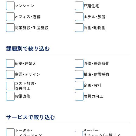
マンション
戸建住宅
オフィス・店舗
ホテル・旅館
商業施設・生産施設
公園・動物園
課題別で絞り込む
新築・建替え
改修・長寿命化
意匠・デザイン
構造・耐震補強
コスト削減・
企画・設計
収益向上
設備改修
防災力向上
サービスで絞り込む
トータル・
スーパー
リノベーション
リフォーム（一棟リノ