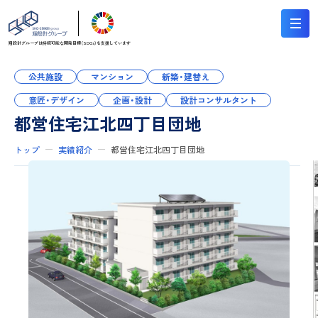
翔設計グループは持続可能な
開発目標（SDGs）を支援しています
公共施設
マンション
新築・建替え
意匠・デザイン
企画・設計
設計コンサルタント
都営住宅江北四丁目団地
トップ
実績紹介
都営住宅江北四丁目団地