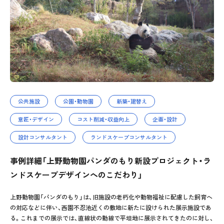
公共施設
公園・動物園
新築・建替え
意匠・デザイン
コスト削減・収益向上
企画・設計
設計コンサルタント
ランドスケープコンサルタント
事例詳細「上野動物園パンダのもり新設プロジェクト・ラ
ンドスケープデザインへのこだわり」
上野動物園「パンダのもり」は、旧施設の老朽化や動物福祉に配慮した飼育へ
の対応などに伴い、西園不忍池近くの敷地に新たに設けられた展示施設であ
る。これまでの展示では、直線状の動線で平坦地に展示されてきたのに対し、