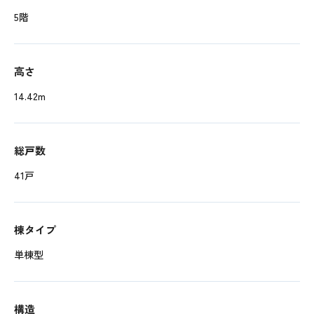
5階
高さ
14.42m
総戸数
41戸
棟タイプ
単棟型
構造