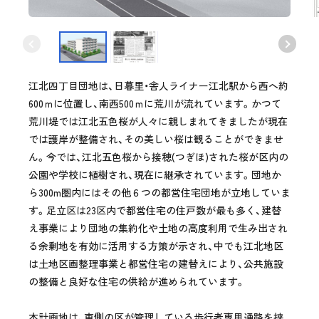
江北四丁目団地は、日暮里・舎人ライナー江北駅から西へ約
600ｍに位置し、南西500ｍに荒川が流れています。かつて
荒川堤では江北五色桜が人々に親しまれてきましたが現在
では護岸が整備され、その美しい桜は観ることができませ
ん。今では、江北五色桜から接穂(つぎほ)された桜が区内の
公園や学校に植樹され、現在に継承されています。団地か
ら300m圏内にはその他６つの都営住宅団地が立地していま
す。足立区は23区内で都営住宅の住戸数が最も多く、建替
え事業により団地の集約化や土地の高度利用で生み出され
る余剰地を有効に活用する方策が示され、中でも江北地区
は土地区画整理事業と都営住宅の建替えにより、公共施設
の整備と良好な住宅の供給が進められています。
本計画地は、東側の区が管理している歩行者専用通路を挟