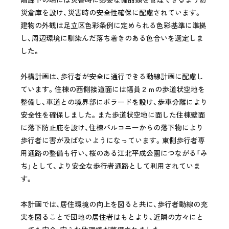
災倉庫を設け、災害時の安全性確保に配慮されています。
建物の外観は足立区色彩条例に定められる色彩基準に準拠
し、周辺環境に馴染んだ落ち着きのある色合いを選定しま
した。
外構計画は、歩行者が安全に通行できる動線計画に配慮し
ています。住棟の西側接道面には幅員２ｍの歩道状空地を
整備し、車道との境界部にボラードを設け、歩車分離により
安全性を確保しました。また歩道状空地に面した住棟壁面
に落下防止庇を設け、住棟バルコニーからの落下物により
歩行者に害が及ばないようになっています。東側歩行者専
用通路の整備も行い、桜のある江北平成公園につながる「み
ち」として、より安全な歩行者通路として利用されていま
す。
本計画では、居住環境の向上を図ると共に、歩行者動線の充
実を図ることで団地の居住者はもとより、近隣の方々にと