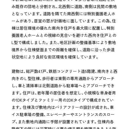
み既存の団地と分割され、北西側に道路、南側は民間の敷地
となっています。道路を隔てた南西側には特別養護老人ホ
ームがあり、居室の窓が計画地に面しています。この為、住
棟は居住環境の優れた南向き住戸を最大限に配置し、特別
養護老人ホームとの視線の見合いを避けた西向き住戸との
L型で構成しました。また、地区計画の整備基準により敷地
境界から住棟壁面までの距離を確保し、道路に沿った歩道
状空地により良好な街区環境を確保しています。
建物は、総戸数41戸、鉄筋コンクリート造5階建、南向きと西
向きのＬ型住棟、歩行者は東側の専用通路からアプローチ
し、車と清掃車は北側道路から駐車場へとアプローチでき
ます。住戸は、若年層の居住者を想定し、小規模な単身者用
の1DKタイプとファミリー用の2DKタイプで構成されてい
ます。住棟及び敷地内はバリアフリーの設計が成され、車
イス駐車場の整備、エレベーターやエントランスのスロー
プ、また敷地内通路に手摺が設置されています。住棟内各
階廊下の端には災害時に必要な備品類を管理できるよう防