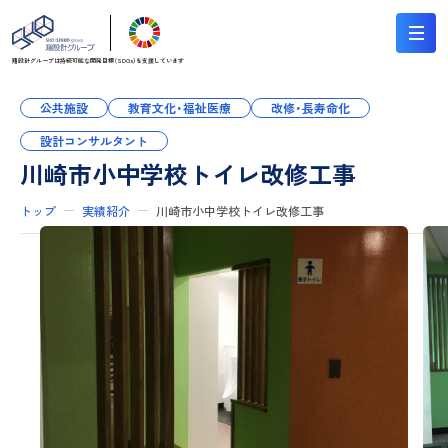
翔設計グループは持続可能な
開発目標（SDGs）を支援しています
公共施設
教育文化・福祉医療
改修・長寿命化
設計コンサルタント
川崎市小中学校トイレ改修工事
トップ
実績紹介
川崎市小中学校トイレ改修工事