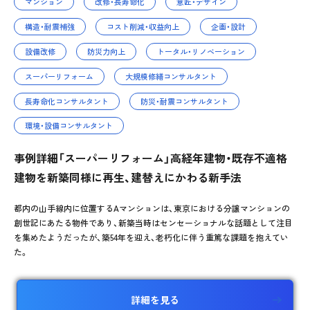
マンション
改修・長寿命化
意匠・デザイン
構造・耐震補強
コスト削減・収益向上
企画・設計
設備改修
防災力向上
トータル・リノベーション
スーパーリフォーム
大規模修繕コンサルタント
長寿命化コンサルタント
防災・耐震コンサルタント
環境・設備コンサルタント
事例詳細「スーパーリフォーム」高経年建物・既存不適格
建物を新築同様に再生、建替えにかわる新手法
都内の山手線内に位置するAマンションは、東京における分譲マンションの
創世記にあたる物件であり、新築当時はセンセーショナルな話題として注目
を集めたようだったが、築54年を迎え、老朽化に伴う重篤な課題を抱えてい
た。
詳細を見る